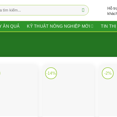
Hỗ tr
khác
Y ĂN QUẢ
KỸ THUẬT NÔNG NGHIỆP MỚI
TIN TH
-14%
-2%