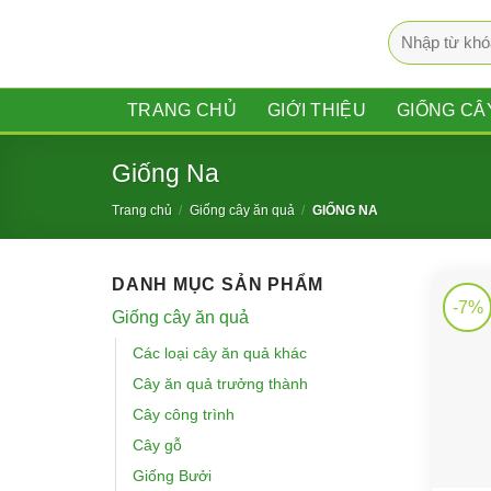
Bỏ
Tìm
qua
kiếm:
nội
dung
TRANG CHỦ
GIỚI THIỆU
GIỐNG CÂ
Giống Na
Trang chủ
/
Giống cây ăn quả
/
GIỐNG NA
DANH MỤC SẢN PHẨM
-7%
Giống cây ăn quả
Các loại cây ăn quả khác
Cây ăn quả trưởng thành
Cây công trình
Cây gỗ
Giống Bưởi