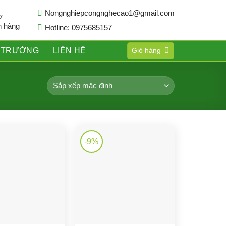
Nongnghiepcongnghecao1@gmail.com
ợ
h hàng
Hotline: 0975685157
Ị TRƯỜNG
LIÊN HỆ
Giỏ hàng
-9%