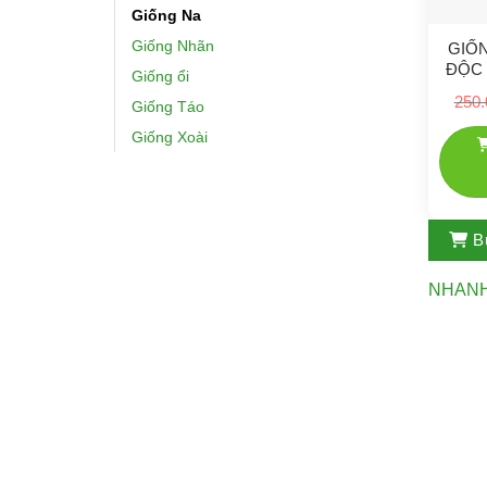
Giống Na
Giống Nhãn
GIỐN
ĐỘC 
Giống ổi
250.
Giống Táo
Giống Xoài
B
NHAN
Nông nghiệp công nghệ cao
Địa chỉ: Khu 31ha, thị trấn Trâu Quỳ, Gia Lâm, Hà Nội
Điện thoại: 0975685157