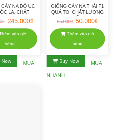
 CÂY NA ĐỎ ÚC
GIỐNG CÂY NA THÁI F1
ĐỘC LẠ, CHẤT
QUẢ TO, CHẤT LƯỢNG
LƯỢNG
TỐT
Giá
Giá
Giá
Giá
245.000
₫
50.000
₫
00
₫
55.000
₫
gốc
hiện
gốc
hiện
là:
tại
là:
tại
250.000₫.
là:
55.000₫.
là:
Thêm vào giỏ
Thêm vào giỏ
245.000₫.
50.000₫.
hàng
hàng
y Now
Buy Now
MUA
MUA
NHANH