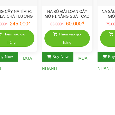
G CÂY NA TÍM F1
NA BỞ ĐÀI LOAN CẤY
NA SẦ
LẠ, CHẤT LƯỢNG
MÔ F1 NĂNG SUẤT CAO
GIỐ
CAO
L
Giá
Giá
Giá
Giá
245.000
₫
60.000
₫
000
₫
65.000
₫
75.0
gốc
hiện
gốc
hiện
là:
tại
là:
tại
250.000₫.
là:
65.000₫.
là:
Thêm vào giỏ
Thêm vào giỏ
245.000₫.
60.000₫.
hàng
hàng
uy Now
Buy Now
Bu
MUA
MUA
H
NHANH
NHANH
Danh mục sản phẩm
Giống cây nhập khẩu
Giống cây đặc sản