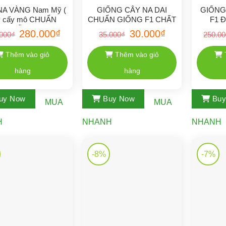
NA VÀNG Nam Mỹ (
GIỐNG CÂY NA DAI
GIỐNG
y cấy mô CHUẨN
CHUẨN GIỐNG F1 CHẤT
F1 
GIỐNG)
LƯỢNG
Giá
Giá
Giá
Giá
280.000
₫
30.000
₫
000
₫
35.000
₫
250.0
gốc
hiện
gốc
hiện
là:
tại
là:
tại
300.000₫.
là:
35.000₫.
là:
Thêm vào giỏ
Thêm vào giỏ
280.000₫.
30.000₫.
hàng
hàng
uy Now
Buy Now
Bu
MUA
MUA
H
NHANH
NHANH
-8%
-7%