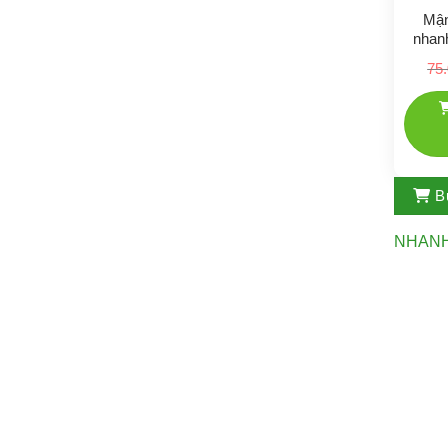
Mận
nhanh
75
B
NHAN
Nông nghiệp công nghệ cao
Địa chỉ: Khu 31ha, thị trấn Trâu Quỳ, Gia Lâm, Hà Nội
Điện thoại: 0975685157