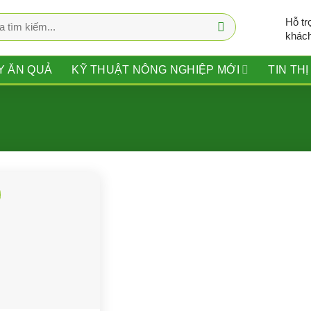
Hỗ tr
khác
Y ĂN QUẢ
KỸ THUẬT NÔNG NGHIỆP MỚI
TIN TH