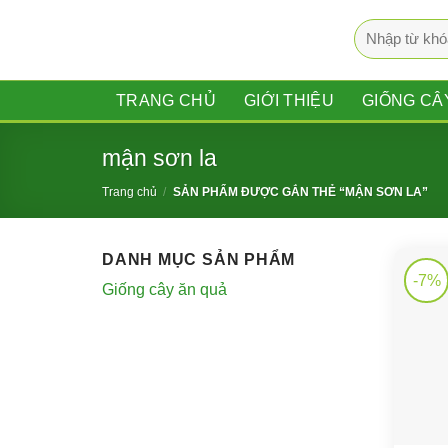
Bỏ
Tìm
qua
kiếm:
nội
dung
TRANG CHỦ
GIỚI THIỆU
GIỐNG CÂ
mận sơn la
Trang chủ
/
SẢN PHẨM ĐƯỢC GẮN THẺ “MẬN SƠN LA”
DANH MỤC SẢN PHẨM
-7%
Giống cây ăn quả