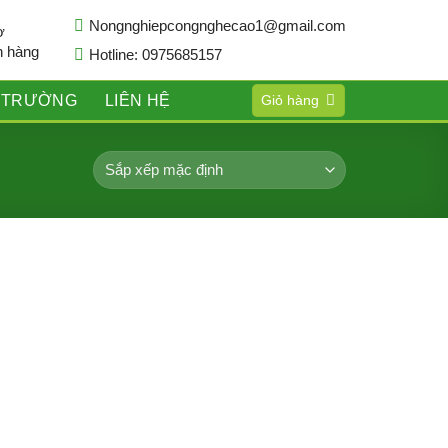
Nongnghiepcongnghecao1@gmail.com
ợ
h hàng
Hotline: 0975685157
Ị TRƯỜNG
LIÊN HỆ
Giỏ hàng