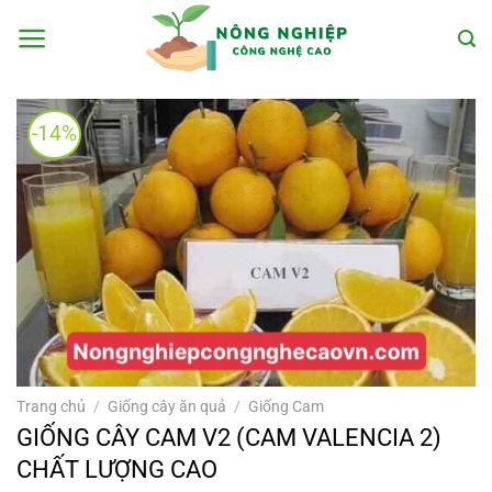
Bỏ
qua
nội
dung
-14%
Trang chủ
/
Giống cây ăn quả
/
Giống Cam
GIỐNG CÂY CAM V2 (CAM VALENCIA 2)
CHẤT LƯỢNG CAO