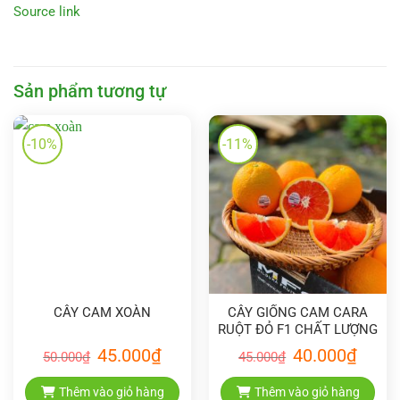
Source link
Sản phẩm tương tự
-10%
-11%
CÂY CAM XOÀN
CÂY GIỐNG CAM CARA
RUỘT ĐỎ F1 CHẤT LƯỢNG
CAO
Giá
Giá
Giá
Giá
45.000
₫
40.000
₫
50.000
₫
45.000
₫
gốc
hiện
gốc
hiện
là:
tại
là:
tại
50.000₫.
là:
45.000₫.
là:
Thêm vào giỏ hàng
Thêm vào giỏ hàng
45.000₫.
40.000₫