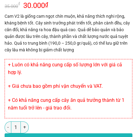
Giá
Giá
30.000
₫
₫
35.000
gốc
hiện
Cam V2 là giống cam ngọt chín muộn, khả năng thích nghi rộng,
là:
tại
kháng bệnh tốt. Cây sinh trưởng phát triển tốt, phân cành đều, cây
35.000₫.
là:
cân đối, khả năng ra hoa đậu quả cao. Quả dễ bảo quản và bảo
30.000₫.
quản được lâu trên cây, thành phần và chất lượng nước quả tuyệt
hảo. Quả to trung bình (190,0 – 250,0 gr/quả), có thể lưu giữ trên
cây lâu mà không bị giảm chất lượng
+ Luôn có khả năng cung cấp số lượng lớn với giá cả
hợp lý.
+ Giá chưa bao gồm phí vận chuyển và VAT.
+ Có khả năng cung cấp cây ăn quả trưởng thành từ 1
năm tuổi trở lên - giá trao đổi.
Số lượng