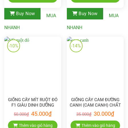
Buy Now
Buy Now
MUA
MUA
NHANH
NHANH
-10%
-14%
GIỐNG CÂY MÍT RUỘT ĐỎ
GIỐNG CÂY CAM ĐƯỜNG
F1 GIÀU DINH DƯỠNG
CANH (CAM CANH) CHẤT
LƯỢNG
Giá
Giá
Giá
Giá
45.000
₫
30.000
₫
50.000
₫
35.000
₫
gốc
hiện
gốc
hiện
là:
tại
là:
tại
50.000₫.
là:
35.000₫.
là:
Thêm vào giỏ hàng
Thêm vào giỏ hàng
45.000₫.
30.000₫