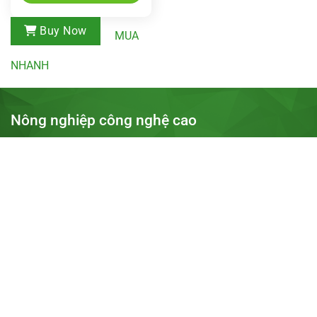
Buy Now
MUA
NHANH
Nông nghiệp công nghệ cao
Địa chỉ: Khu 31ha, thị trấn Trâu Quỳ, Gia Lâm, Hà Nội
Điện thoại: 0975685157
Email:
Nongnghiepcongnghecao1@gmail.com
Tài khoản ngân hàng:
15910000200550 - Bidv nguyễn đức hậu
Tài khoản ngân hàng:
0975685157 - MBnguyễn đức hậu
Tài khoản ngân hàng:
15910000200550 - Bidv nguyễn đức hậu
Chính sách mua hàng và thanh toán