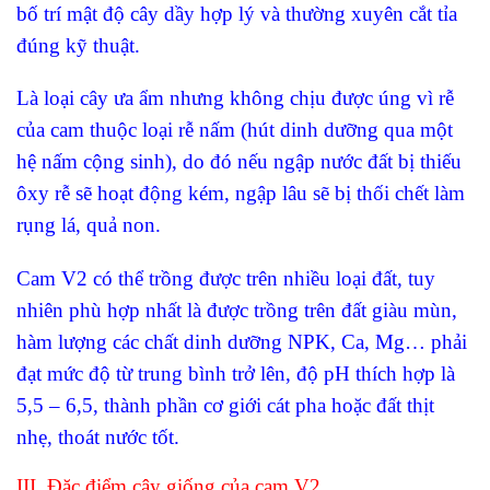
bố trí mật độ cây dầy hợp lý và thường xuyên cắt tỉa
đúng kỹ thuật.
Là loại cây ưa ẩm nhưng không chịu được úng vì rễ
của cam thuộc loại rễ nấm (hút dinh dưỡng qua một
hệ nấm cộng sinh), do đó nếu ngập nước đất bị thiếu
ôxy rễ sẽ hoạt động kém, ngập lâu sẽ bị thối chết làm
rụng lá, quả non.
Cam V2 có thể trồng được trên nhiều loại đất, tuy
nhiên phù hợp nhất là được trồng trên đất giàu mùn,
hàm lượng các chất dinh dưỡng NPK, Ca, Mg… phải
đạt mức độ từ trung bình trở lên, độ pH thích hợp là
5,5 – 6,5, thành phần cơ giới cát pha hoặc đất thịt
nhẹ, thoát nước tốt.
III. Đặc điểm cây giống của cam V2