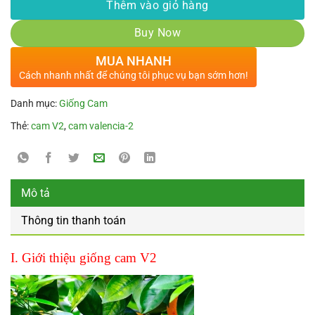
Thêm vào giỏ hàng
Buy Now
MUA NHANH
Cách nhanh nhất để chúng tôi phục vụ bạn sớm hơn!
Danh mục:
Giống Cam
Thẻ:
cam V2
,
cam valencia-2
Mô tả
Thông tin thanh toán
I. Giới thiệu giống cam V2