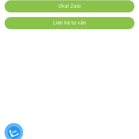
Chat Zalo
Liên hệ tư vấn
Danh mục sản phẩm
Giống cây Hồng Giòn
Giống cây nhập khẩu
Giống Cây nhập khẩu
Giống cây đặc sản
Giống Cây Nho
Giống Bưởi
Giống Cây Vải
Cây Gỗ
Giống Cây Vú Sữa
Cây Công Trình
Giống Chanh
Giống Cam
Giống Cherry
Giống Cây Bơ
Giống Chuối
Giống Cây Đặc sản
Giống Dâu
Giống Dừa