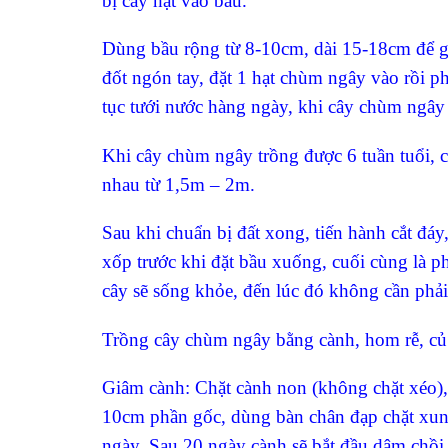
bị cấy hạt vào bầu.
Dùng bầu rộng từ 8-10cm, dài 15-18cm để g
đốt ngón tay, đặt 1 hạt chùm ngây vào rồi ph
tục tưới nước hàng ngày, khi cây chùm ngây
Khi cây chùm ngây trồng được 6 tuần tuổi, 
nhau từ 1,5m – 2m.
Sau khi chuẩn bị đất xong, tiến hành cắt đáy
xốp trước khi đặt bầu xuống, cuối cùng là p
cây sẽ sống khỏe, đến lúc đó không cần phả
Trồng cây chùm ngây bằng cành, hom rễ, củ
Giâm cành: Chặt cành non (không chặt xéo)
10cm phần gốc, dùng bàn chân đạp chặt xun
ngày. Sau 20 ngày cành sẽ bắt đầu dâm chồi