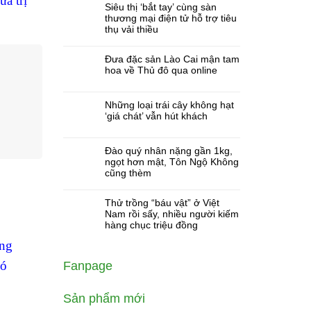
a trị
Siêu thị ‘bắt tay’ cùng sàn
thương mại điện tử hỗ trợ tiêu
thụ vải thiều
Đưa đặc sản Lào Cai mận tam
hoa về Thủ đô qua online
Những loại trái cây không hạt
‘giá chát’ vẫn hút khách
Đào quý nhân nặng gần 1kg,
ngọt hơn mật, Tôn Ngộ Không
cũng thèm
Thử trồng “báu vật” ở Việt
Nam rồi sấy, nhiều người kiếm
hàng chục triệu đồng
ống
có
Fanpage
Sản phẩm mới