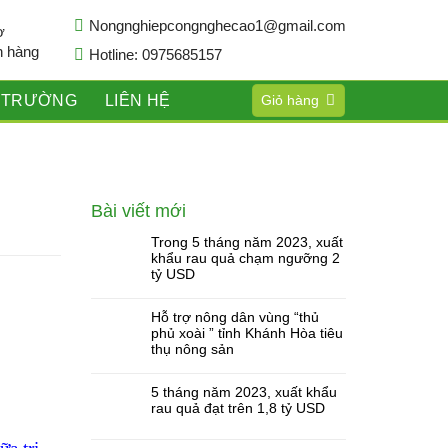
Nongnghiepcongnghecao1@gmail.com
ợ
h hàng
Hotline: 0975685157
Ị TRƯỜNG
LIÊN HỆ
Giỏ hàng
Bài viết mới
Trong 5 tháng năm 2023, xuất
khẩu rau quả chạm ngưỡng 2
tỷ USD
Hỗ trợ nông dân vùng “thủ
phủ xoài ” tỉnh Khánh Hòa tiêu
thụ nông sản
5 tháng năm 2023, xuất khẩu
rau quả đạt trên 1,8 tỷ USD