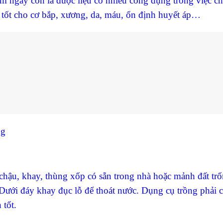
m ngây còn là dược liệu có nhiều công dụng trong việc chữ
tốt cho cơ bắp, xương, da, máu, ổn định huyết áp…
ng
chậu, khay, thùng xốp có sẵn trong nhà hoặc mảnh đất tr
Dưới đáy khay đục lỗ để thoát nước. Dụng cụ trồng phải 
 tốt.