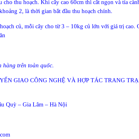
u cho thu hoạch. Khi cây cao 60cm thì cắt ngọn và tỉa càn
khoảng 2, là thời gian bắt đầu thu hoạch chính.
hoạch củ, mỗi cây cho từ 3 – 10kg củ lớn với giá trị cao. 
 ăn
h hàng trên toàn quốc
.
M CHUYỂN GIAO CÔNG NGHỆ VÀ HỢP TÁC TRANG TRẠ
Trâu Quỳ – Gia Lâm – Hà Nội
.com