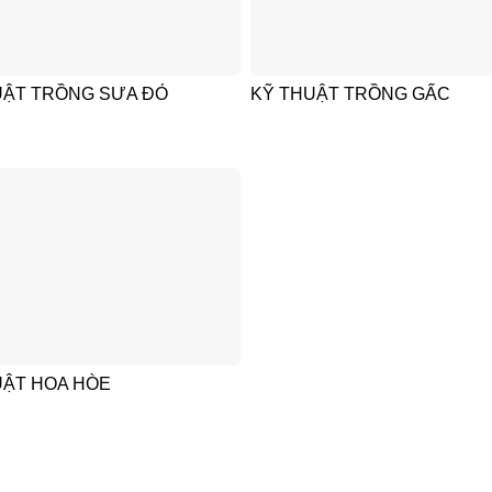
UẬT TRỒNG SƯA ĐỎ
KỸ THUẬT TRỒNG GẤC
UẬT HOA HÒE