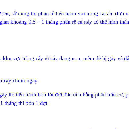
ở lên, sử dụng bộ phận rễ tiến hành vùi trong cát ẩm (lưu 
i gian khoảng 0,5 – 1 tháng phần rễ củ này có thể hình thà
ào khu vực trồng cây vì cây đang non, mềm dễ bị gãy và 
ho cây chùm ngây.
y thì tiến hành bón lót đợt đầu tiên bằng phân hữu cơ, p
 tháng thì bón 1 đợt.