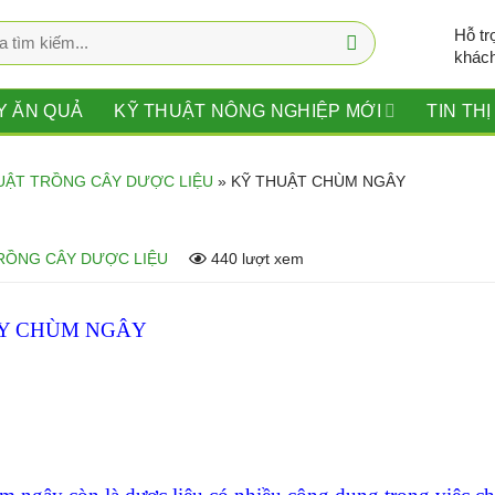
Hỗ tr
khác
Y ĂN QUẢ
KỸ THUẬT NÔNG NGHIỆP MỚI
TIN TH
UẬT TRỒNG CÂY DƯỢC LIỆU
»
KỸ THUẬT CHÙM NGÂY
RỒNG CÂY DƯỢC LIỆU
440 lượt xem
ÂY CHÙM NGÂY