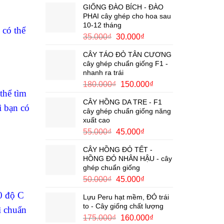
GIỐNG ĐÀO BÍCH - ĐÀO
PHAI cây ghép cho hoa sau
10-12 tháng
 có thể
Giá
Giá
35.000
₫
30.000
₫
gốc
hiện
CÂY TÁO ĐỎ TÂN CƯƠNG
là:
tại
cây ghép chuẩn giống F1 -
35.000₫.
là:
nhanh ra trái
30.000₫.
Giá
Giá
180.000
₫
150.000
₫
thể tìm
gốc
hiện
CÂY HỒNG DA TRE - F1
là:
tại
ì bạn có
cây ghép chuẩn giống năng
180.000₫.
là:
xuất cao
150.000₫.
Giá
Giá
55.000
₫
45.000
₫
gốc
hiện
CÂY HỒNG ĐỎ TẾT -
là:
tại
HỒNG ĐỎ NHÂN HẬU - cây
55.000₫.
là:
ghép chuẩn giống
45.000₫.
Giá
Giá
50.000
₫
45.000
₫
gốc
hiện
0 độ C
Lựu Peru hạt mềm, ĐỎ trái
là:
tại
to - Cây giống chất lượng
50.000₫.
là:
ì chuẩn
Giá
Giá
175.000
₫
160.000
₫
45.000₫.