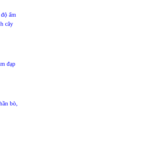
ý độ ẩm
nh cây
dậm đạp
hần bò,