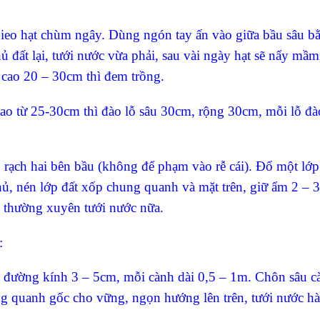
ieo hạt chùm ngây. Dùng ngón tay ấn vào giữa bầu sâu b
ủ đất lại, tưới nước vừa phải, sau vài ngày hạt sẽ nẩy mầm,
 cao 20 – 30cm thì đem trồng.
cao từ 25-30cm thì đào lỗ sâu 30cm, rộng 30cm, mỗi lỗ đà
, rạch hai bên bầu (không để phạm vào rễ cái). Đổ một lớp
hủ, nén lớp đất xốp chung quanh và mặt trên, giữ ẩm 2 – 3
i thường xuyên tưới nước nữa.
:
, đường kính 3 – 5cm, mỗi cành dài 0,5 – 1m. Chôn sâu c
g quanh gốc cho vững, ngọn hướng lên trên, tưới nước h
.