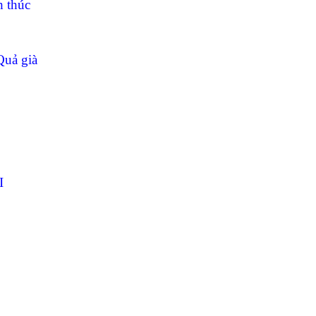
h thúc
Quả già
I