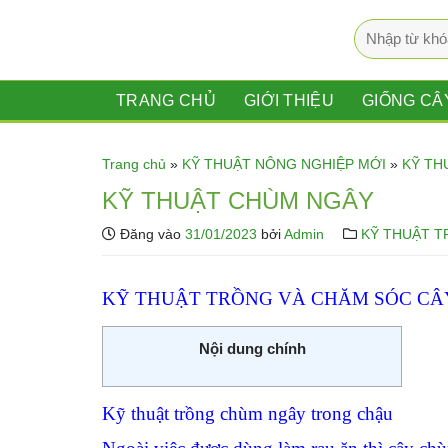
Bỏ
Tìm
qua
kiếm:
nội
dung
TRANG CHỦ
GIỚI THIỆU
GIỐNG CÂ
Trang chủ
»
KỸ THUẬT NÔNG NGHIỆP MỚI
»
KỸ TH
KỸ THUẬT CHÙM NGÂY
Đăng vào
31/01/2023
bởi
Admin
KỸ THUẬT T
KỸ THUẬT TRỒNG VÀ CHĂM SÓC C
Nội dung chính
Kỹ thuật trồng chùm ngây trong chậu