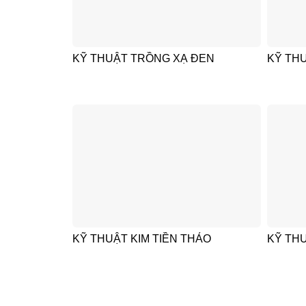
KỸ THUẬT TRỒNG XẠ ĐEN
KỸ TH
KỸ THUẬT KIM TIỀN THẢO
KỸ TH