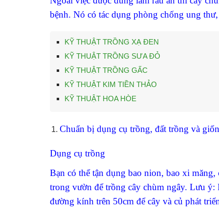
Ngoài việc được dùng làm rau ăn thì cây chù
bệnh. Nó có tác dụng phòng chống ung thư, 
KỸ THUẬT TRỒNG XẠ ĐEN
KỸ THUẬT TRỒNG SƯA ĐỎ
KỸ THUẬT TRỒNG GẤC
KỸ THUẬT KIM TIỀN THẢO
KỸ THUẬT HOA HÒE
Chuẩn bị dụng cụ trồng, đất trồng và giố
Dụng cụ trồng
Bạn có thể tận dụng bao nion, bao xi măng, 
trong vườn để trồng cây chùm ngây. Lưu ý: 
đường kính trên 50cm để cây và củ phát triển