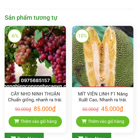
Sản phẩm tương tự
-6%
-10%
CÂY NHO NINH THUẬN
MÍT VIÊN LINH F1 Năng
Chuẩn giống, nhanh ra trái.
Xuất Cao, Nhanh ra trái.
Giá
Giá
Giá
Giá
85.000
₫
45.000
₫
90.000
₫
50.000
₫
gốc
hiện
gốc
hiện
là:
tại
là:
tại
90.000₫.
là:
50.000₫.
là:
Thêm vào giỏ hàng
Thêm vào giỏ hàng
85.000₫.
45.000₫