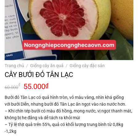
Trang chủ
/
Giống cây ăn quả
/
Giống cây đặc sản
CÂY BƯỞI ĐỎ TÂN LẠC
Giá
Giá
55.000
₫
₫
60.000
gốc
hiện
Bưởi đỏ Tân Lạc có quả hình tròn, vỏ màu vàng, nhìn khá giống
là:
tại
với bưởi Diễn, nhưng bưởi đỏ Tân Lạc ăn ngọt vào ráo nước hơn.
60.000₫.
là:
– Khi chín tép bưởi có màu đỏ hồng, mọng nước, vị ngọt thanh mát,
55.000₫.
không bị he đắng và dễ tách ra khỏi múi
– Tỷ lệ thịt quả trên 55%, quả có khối lượng trung bình từ 0,8kg
-1,2kg