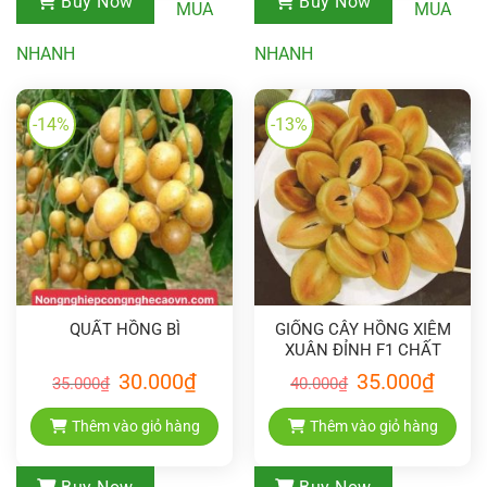
Buy Now
Buy Now
MUA
MUA
NHANH
NHANH
-14%
-13%
QUẤT HỒNG BÌ
GIỐNG CÂY HỒNG XIÊM
XUÂN ĐỈNH F1 CHẤT
LƯỢNG CAO
Giá
Giá
Giá
Giá
30.000
₫
35.000
₫
35.000
₫
40.000
₫
gốc
hiện
gốc
hiện
là:
tại
là:
tại
35.000₫.
là:
40.000₫.
là:
Thêm vào giỏ hàng
Thêm vào giỏ hàng
30.000₫.
35.000₫