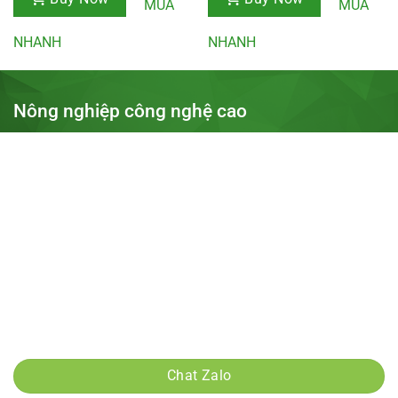
MUA
MUA
NHANH
NHANH
Nông nghiệp công nghệ cao
Địa chỉ: Khu 31ha, thị trấn Trâu Quỳ, Gia Lâm, Hà Nội
Điện thoại: 0975685157
Email:
Nongnghiepcongnghecao1@gmail.com
Tài khoản ngân hàng:
15910000200550 - Bidv nguyễn đức hậu
Tài khoản ngân hàng:
0975685157 - MBnguyễn đức hậu
Tài khoản ngân hàng:
15910000200550 - Bidv nguyễn đức hậu
Chính sách mua hàng và thanh toán
Chat Zalo