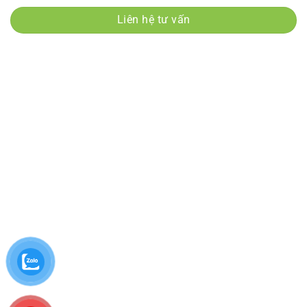
Liên hệ tư vấn
Danh mục sản phẩm
Giống cây Hồng Giòn
Giống cây nhập khẩu
Giống Cây nhập khẩu
Giống cây đặc sản
Giống Cây Nho
Giống Bưởi
Giống Cây Vải
Cây Gỗ
Giống Cây Vú Sữa
Cây Công Trình
Giống Chanh
Giống Cam
Giống Cherry
Giống Cây Bơ
Giống Chuối
Giống Cây Đặc sản
Giống Dâu
Giống Dừa