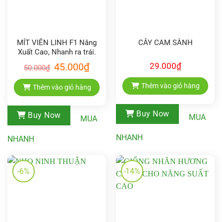
MÍT VIÊN LINH F1 Năng
CÂY CAM SÀNH
Xuất Cao, Nhanh ra trái.
Giá
Giá
45.000
₫
29.000
₫
50.000
₫
gốc
hiện
là:
tại
50.000₫.
là:
Thêm vào giỏ hàng
Thêm vào giỏ hàng
45.000₫.
Buy Now
Buy Now
MUA
MUA
NHANH
NHANH
-6%
-14%