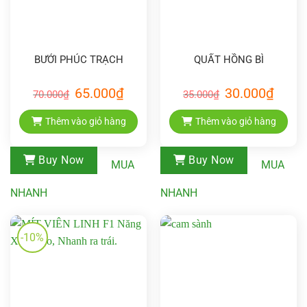
BƯỞI PHÚC TRẠCH
QUẤT HỒNG BÌ
Giá
Giá
Giá
Giá
65.000
₫
30.000
₫
70.000
₫
35.000
₫
gốc
hiện
gốc
hiện
là:
tại
là:
tại
70.000₫.
là:
35.000₫.
là:
Thêm vào giỏ hàng
Thêm vào giỏ hàng
65.000₫.
30.000₫
Buy Now
Buy Now
MUA
MUA
NHANH
NHANH
-10%