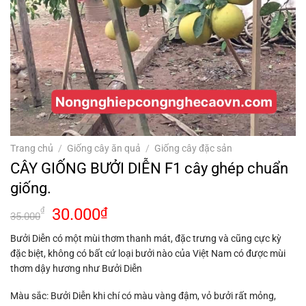
Trang chủ
/
Giống cây ăn quả
/
Giống cây đặc sản
CÂY GIỐNG BƯỞI DIỄN F1 cây ghép chuẩn
giống.
Giá
Giá
30.000
₫
₫
35.000
gốc
hiện
Bưởi Diễn có một mùi thơm thanh mát, đặc trưng và cũng cực kỳ
là:
tại
đặc biệt, không có bất cứ loại bưởi nào của Việt Nam có được mùi
35.000₫.
là:
thơm dậy hương như Bưởi Diễn
30.000₫.
Màu sắc: Bưởi Diễn khi chí có màu vàng đậm, vỏ bưởi rất mỏng,