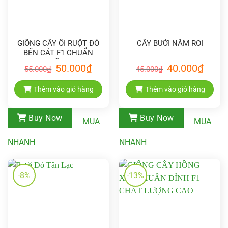
GIỐNG CÂY ỔI RUỘT ĐỎ
CÂY BƯỞI NĂM ROI
BẾN CÁT F1 CHUẨN
GIỐNG
Giá
Giá
Giá
Giá
50.000
₫
40.000
₫
55.000
₫
45.000
₫
gốc
hiện
gốc
hiện
là:
tại
là:
tại
55.000₫.
là:
45.000₫.
là:
Thêm vào giỏ hàng
Thêm vào giỏ hàng
50.000₫.
40.000₫
Buy Now
Buy Now
MUA
MUA
NHANH
NHANH
-8%
-13%