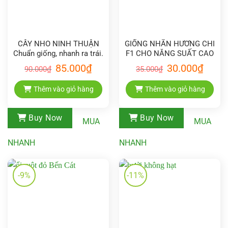
CÂY NHO NINH THUẬN
GIỐNG NHÃN HƯƠNG CHI
Chuẩn giống, nhanh ra trái.
F1 CHO NĂNG SUẤT CAO
Giá
Giá
Giá
Giá
85.000
₫
30.000
₫
90.000
₫
35.000
₫
gốc
hiện
gốc
hiện
là:
tại
là:
tại
90.000₫.
là:
35.000₫.
là:
Thêm vào giỏ hàng
Thêm vào giỏ hàng
85.000₫.
30.000₫
Buy Now
Buy Now
MUA
MUA
NHANH
NHANH
-9%
-11%