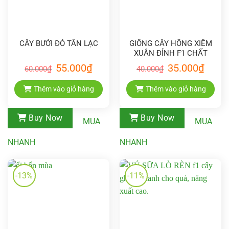
CÂY BƯỞI ĐỎ TÂN LẠC
GIỐNG CÂY HỒNG XIÊM
XUÂN ĐỈNH F1 CHẤT
LƯỢNG CAO
Giá
Giá
Giá
Giá
55.000
₫
35.000
₫
60.000
₫
40.000
₫
gốc
hiện
gốc
hiện
là:
tại
là:
tại
60.000₫.
là:
40.000₫.
là:
Thêm vào giỏ hàng
Thêm vào giỏ hàng
55.000₫.
35.000₫
Buy Now
Buy Now
MUA
MUA
NHANH
NHANH
-13%
-11%