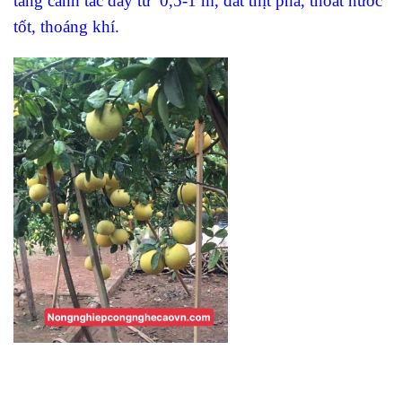
tầng canh tác dày từ 0,5-1 m, đất thịt pha, thoát nước
tốt, thoáng khí.