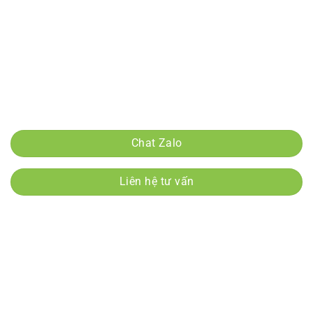
Email:
Nongnghiepcongnghecao1@gmail.com
Tài khoản ngân hàng:
15910000200550 - Bidv nguyễn đức hậu
Tài khoản ngân hàng:
0975685157 - MBnguyễn đức hậu
Tài khoản ngân hàng:
15910000200550 - Bidv nguyễn đức hậu
Chính sách mua hàng và thanh toán
Chat Zalo
Liên hệ tư vấn
Danh mục sản phẩm
Giống cây Hồng Giòn
Giống cây nhập khẩu
Giống Cây nhập khẩu
Giống cây đặc sản
Giống Cây Nho
Giống Bưởi
Giống Cây Vải
Cây Gỗ
Giống Cây Vú Sữa