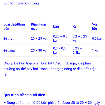
bón lót trước khi trồng.
Loại đất/Phân
Phân hoai
Vôi
Lân
Kali
bón
mục
bột
0,25 – 0,3
0,2 – 0,25
Đất tốt
20 – 25 kg
0,5 kg
kg
kg
0,3 – 0,5
0,25 –
Đất xấu
25 – 30 kg
1 kg
kg
0,3kg
Chú ý: Để hỗn hợp phân bón lót từ 20 – 30 ngày để phân
chuồng có thể bay hơi, tránh tình trạng nóng rễ dẫn đến trột
rễ.
Quy trình trồng bưởi diễn
– Dùng cuốc moi hố đã bón phân lót được để từ 20 – 30 ngày,