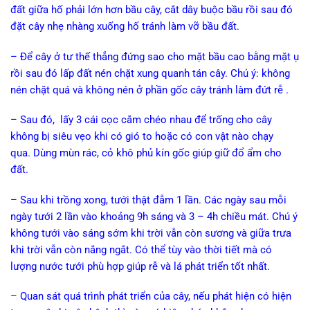
đất giữa hố phải lớn hơn bầu cây, cắt dây buộc bầu rồi sau đó
đặt cây nhẹ nhàng xuống hố tránh làm vỡ bầu đất.
– Để cây ở tư thế thẳng đứng sao cho mặt bầu cao bằng mặt ụ
rồi sau đó lấp đất nén chặt xung quanh tán cây. Chú ý: không
nén chặt quá và không nén ở phần gốc cây tránh làm đứt rễ .
– Sau đó, lấy 3 cái cọc cắm chéo nhau để trống cho cây
không bị siêu vẹo khi có gió to hoặc có con vật nào chạy
qua. Dùng mùn rác, cỏ khô phủ kín gốc giúp giữ đổ ẩm cho
đất.
– Sau khi trồng xong, tưới thật đẫm 1 lần. Các ngày sau mỗi
ngày tưới 2 lần vào khoảng 9h sáng và 3 – 4h chiều mát. Chú ý
không tưới vào sáng sớm khi trời vẫn còn sương và giữa trưa
khi trời vẫn còn nắng ngắt. Có thể tùy vào thời tiết mà có
lượng nước tưới phù hợp giúp rễ và lá phát triển tốt nhất.
– Quan sát quá trình phát triển của cây, nếu phát hiện có hiện