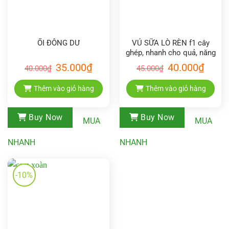
ỔI ĐÔNG DƯ
VÚ SỮA LÒ RÈN f1 cây
ghép, nhanh cho quả, năng
xuất cao.
Giá
Giá
Giá
Giá
35.000
₫
40.000
₫
40.000
₫
45.000
₫
gốc
hiện
gốc
hiện
là:
tại
là:
tại
40.000₫.
là:
45.000₫.
là:
Thêm vào giỏ hàng
Thêm vào giỏ hàng
35.000₫.
40.000₫
Buy Now
Buy Now
MUA
MUA
NHANH
NHANH
-10%