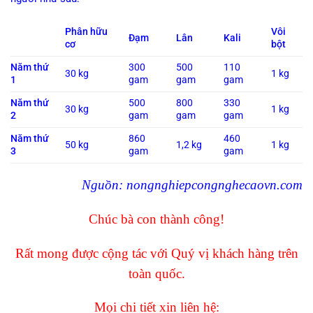
Phân hữu
Vôi
Đạm
Lân
Kali
cơ
bột
Năm thứ
300
500
110
30 kg
1 kg
1
gam
gam
gam
Năm thứ
500
800
330
30 kg
1 kg
2
gam
gam
gam
Năm thứ
860
460
50 kg
1,2 kg
1 kg
3
gam
gam
Ng
uồn: nongnghiepcongnghecaovn.com
Chúc bà con thành công!
Rất mong được cộng tác với
Quý
vị khách hàng trên
toàn quốc.
Mọi chi tiết xin liên hệ: