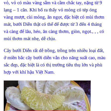
vỏ, vỏ có màu vàng sẫm và cầm chắc tay, nặng từ 9
lạng – 1 cân. Khi bổ ra thấy vỏ mỏng có tép óng
vàng mượt, cùi mỏng, ăn ngọt, đặc biệt có mùi thơm
mát, bưởi Diễn thật có thể để được từ 3 đến 4 tháng
và càng để lâu, héo, ăn càng thơm, giòn, ngọt., , , có
mùi thơm mát nhẹ, dễ chịu.
Cây bưởi Diễn rất dễ trồng, trồng trên nhiều loại đất,
ở miền bắc cây bưởi diễn vẫn cho năng suất cao, màu
sắc đẹp, đặc biệt là có thị trường tiêu thụ lớn và phù
hợp với khí hậu Việt Nam.