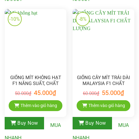
-10%
-8%
GIỐNG MÍT KHÔNG HẠT
GIỐNG CÂY MÍT TRÁI DÀI
F1 NĂNG SUẤT, CHẤT
MALAYSIA F1 CHẤT
LƯỢNG CAO
LƯỢNG
Giá
Giá
Giá
Giá
45.000
₫
55.000
₫
50.000
₫
60.000
₫
gốc
hiện
gốc
hiện
là:
tại
là:
tại
50.000₫.
là:
60.000₫.
là:
Thêm vào giỏ hàng
Thêm vào giỏ hàng
45.000₫.
55.000₫
Buy Now
Buy Now
MUA
MUA
NHANH
NHANH