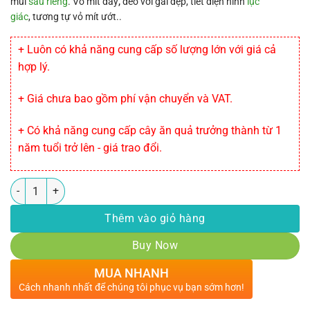
mùi
sầu riêng
. Vỏ mít dầy
,
dẻo với gai dẹp, tiết diện hình
lục
giác
, tương tự vỏ mít ướt..
+ Luôn có khả năng cung cấp số lượng lớn với giá cả
hợp lý.
+ Giá chưa bao gồm phí vận chuyển và VAT.
+ Có khả năng cung cấp cây ăn quả trưởng thành từ 1
năm tuổi trở lên - giá trao đổi.
Số lượng
Thêm vào giỏ hàng
Buy Now
MUA NHANH
Cách nhanh nhất để chúng tôi phục vụ bạn sớm hơn!