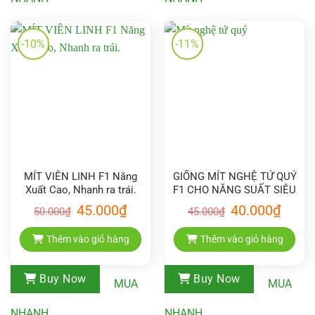
-10%
-11%
MÍT VIÊN LINH F1 Năng
GIỐNG MÍT NGHỆ TỨ QUÝ
Xuất Cao, Nhanh ra trái.
F1 CHO NĂNG SUẤT SIÊU
CAO
Giá
Giá
Giá
Giá
45.000
₫
40.000
₫
50.000
₫
45.000
₫
gốc
hiện
gốc
hiện
là:
tại
là:
tại
50.000₫.
là:
45.000₫.
là:
Thêm vào giỏ hàng
Thêm vào giỏ hàng
45.000₫.
40.000₫
Buy Now
Buy Now
MUA
MUA
NHANH
NHANH