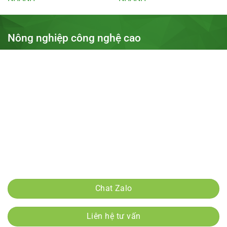
Nông nghiệp công nghệ cao
Địa chỉ: Khu 31ha, thị trấn Trâu Quỳ, Gia Lâm, Hà Nội
Điện thoại: 0975685157
Email:
Nongnghiepcongnghecao1@gmail.com
Tài khoản ngân hàng:
15910000200550 - Bidv nguyễn đức hậu
Tài khoản ngân hàng:
0975685157 - MBnguyễn đức hậu
Tài khoản ngân hàng:
15910000200550 - Bidv nguyễn đức hậu
Chính sách mua hàng và thanh toán
Chat Zalo
Liên hệ tư vấn