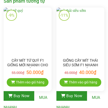
Sản phẩm tương tự
-9%
-11%
CÂY MÍT TỨ QUÝ F1
GIỐNG CÂY MÍT THÁI
GIỐNG MỚI NHANH CHO
SIÊU SỚM F1 NHANH
QUẢ
CHO QUẢ
Giá
Giá
Giá
Giá
50.000
₫
40.000
₫
55.000
₫
45.000
₫
gốc
hiện
gốc
hiện
là:
tại
là:
tại
55.000₫.
là:
45.000₫.
là:
Thêm vào giỏ hàng
Thêm vào giỏ hàng
50.000₫.
40.000₫
Buy Now
Buy Now
MUA
MUA
NHANH
NHANH