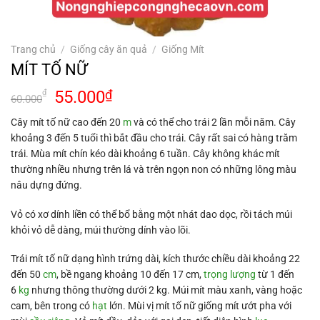
Trang chủ
/
Giống cây ăn quả
/
Giống Mít
MÍT TỐ NỮ
Giá
Giá
55.000
₫
₫
60.000
gốc
hiện
Cây mít tố nữ cao đến 20
m
và có thể cho trái 2 lần mỗi năm. Cây
là:
tại
khoảng 3 đến 5 tuổi thì bắt đầu cho trái. Cây rất sai có hàng trăm
60.000₫.
là:
trái. Mùa mít chín kéo dài khoảng 6 tuần. Cây không khác mít
55.000₫.
thường nhiều nhưng trên lá và trên ngọn non có những lông màu
nâu dựng đứng.
Vỏ có xơ dính liền có thể bổ bằng một nhát dao dọc, rồi tách múi
khỏi vỏ dễ dàng, múi thường dính vào lõi.
Trái mít tố nữ dạng hình trứng dài, kích thước chiều dài khoảng 22
đến 50
cm
, bề ngang khoảng 10 đến 17 cm,
trọng lượng
từ 1 đến
6
kg
nhưng thông thường dưới 2 kg. Múi mít màu xanh, vàng hoặc
cam, bên trong có
hạt
lớn. Mùi vị mít tố nữ giống mít ướt pha với