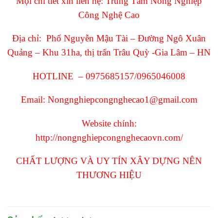
Mọi chi tiết xin liên hệ: Trung Tâm Nông Nghiệp
Công Nghệ Cao
Địa chỉ: Phố Nguyễn Mậu Tài – Đường Ngô Xuân
Quảng – Khu 31ha, thị trấn Trâu Quỳ -Gia Lâm – HN
HOTLINE – 0975685157/0965046008
Email:
Nongnghiepcongnghecao1@gmail.com
Website chính:
http://nongnghiepcongnghecaovn.com/
CHẤT LƯỢNG VÀ UY TÍN XÂY DỰNG NÊN
THƯƠNG HIỆU