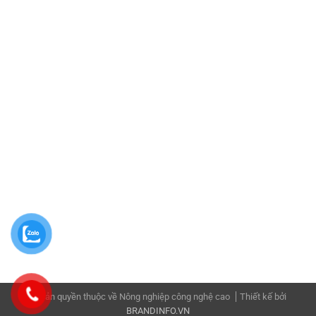
Danh mục sản phẩm
Giống cây Hồng Giòn
Giống cây nhập khẩu
Giống Cây nhập khẩu
Giống cây đặc sản
Giống Cây Nho
Giống Bưởi
Giống Cây Vải
Cây Gỗ
Giống Cây Vú Sữa
Cây Công Trình
Giống Chanh
Giống Cam
Giống Cherry
Giống Cây Bơ
Giống Chuối
Giống Cây Đặc sản
Giống Dâu
Giống Dừa
© Bản quyền thuộc về Nông nghiệp công nghệ cao
Thiết kế bởi
BRANDINFO.VN