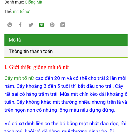
Danh mục:
Giống Mít
Thẻ:
mít tố nữ
Mô tả
Thông tin thanh toán
I. Giới thiệu giống mít tố nữ
Cây mít tố nữ
cao đến 20
m
và có thể cho trái 2 lần mỗi
năm. Cây khoảng 3 đến 5 tuổi thì bắt đầu cho trái. Cây
rất sai có hàng trăm trái. Mùa mít chín kéo dài khoảng 6
tuần. Cây không khác mít thường nhiều nhưng trên lá và
trên ngọn non có những lông màu nâu dựng đứng.
Vỏ có xơ dính liền có thể bổ bằng một nhát dao dọc, rồi
tách múi khỏi vỏ dễ dàng, múi thường dính vào lõi.