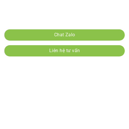
Tài khoản ngân hàng:
0975685157 - MBnguyễn đức hậu
Tài khoản ngân hàng:
15910000200550 - Bidv nguyễn đức hậu
Chính sách mua hàng và thanh toán
Chat Zalo
Liên hệ tư vấn
Danh mục sản phẩm
Giống cây Hồng Giòn
Giống cây nhập khẩu
Giống Cây nhập khẩu
Giống cây đặc sản
Giống Cây Nho
Giống Bưởi
Giống Cây Vải
Cây Gỗ
Giống Cây Vú Sữa
Cây Công Trình
Giống Chanh
Giống Cam
Giống Cherry