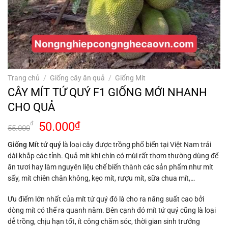
Trang chủ
/
Giống cây ăn quả
/
Giống Mít
CÂY MÍT TỨ QUÝ F1 GIỐNG MỚI NHANH
CHO QUẢ
Giá
Giá
50.000
₫
₫
55.000
gốc
hiện
Giống Mít tứ quý
là loại cây được trồng phổ biến tại Việt Nam trải
là:
tại
dài khắp các tỉnh. Quả mít khi chín có mùi rất thơm thường dùng để
55.000₫.
là:
ăn tươi hay làm nguyên liệu chế biến thành các sản phẩm như mít
50.000₫.
sấy, mít chiên chân không, kẹo mít, rượu mít, sữa chua mít,…
Ưu điểm lớn nhất của mít tứ quý đó là cho ra năng suất cao bởi
dòng mít có thể ra quanh năm. Bên cạnh đó mít tứ quý cũng là loại
dễ trồng, chịu hạn tốt, ít công chăm sóc, thời gian sinh trưởng